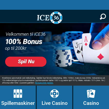
Krediteres automatisk ved indbetaling. Gælder kun første indbetaling. (Min: 100kr), maks bonus 200kr. Indsatskrav på
10x indbetalingen plus bonusbeløbet (spillemaskiner tæller 100 % og andre spil 10 %). Maks. indsats: 10 % (min. 1kr.)
af bonus eller 50kr. (Laveste gælder).
Bonuspolitik gælder.
Spillemaskiner
Live Casino
Casino