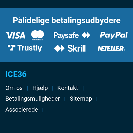
Pålidelige betalingsudbydere
ICE36
Om os
Hjælp
Kontakt
Betalingsmuligheder
Sitemap
Associerede