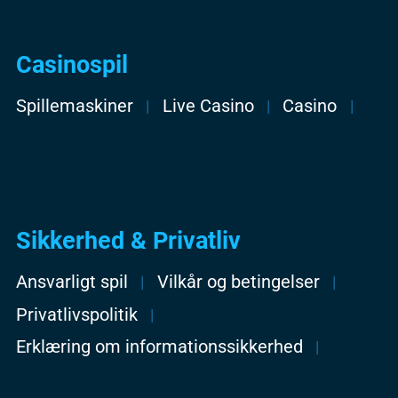
Casinospil
Spillemaskiner
Live Casino
Casino
Sikkerhed & Privatliv
Ansvarligt spil
Vilkår og betingelser
Privatlivspolitik
Erklæring om informationssikkerhed