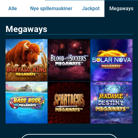
Alle
Nye spillemaskiner
Jackpot
Megaways
Megaways