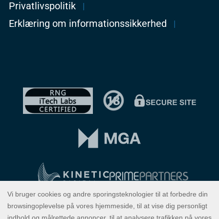
Privatlivspolitik
Erklæring om informationssikkerhed
ICE36 hæver barren når det kommer til sjove, spændende og