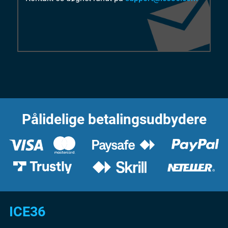
Pålidelige betalingsudbydere
ICE36