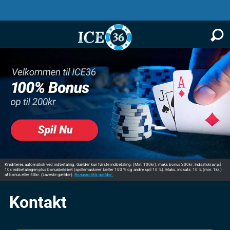
Krediteres automatisk ved indbetaling. Gælder kun første indbetaling. (Min: 100kr), maks bonus 200kr. Indsatskrav på
10x indbetalingen plus bonusbeløbet (spillemaskiner tæller 100 % og andre spil 10 %). Maks. indsats: 10 % (min. 1kr.)
af bonus eller 50kr. (Laveste gælder).
Bonuspolitik gælder.
Kontakt