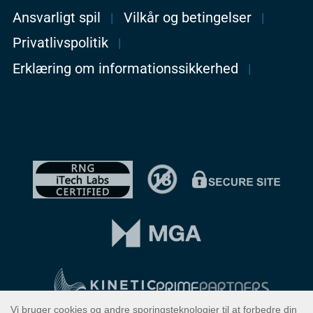
Ansvarligt spil
Vilkår og betingelser
Privatlivspolitik
Erklæring om informationssikkerhed