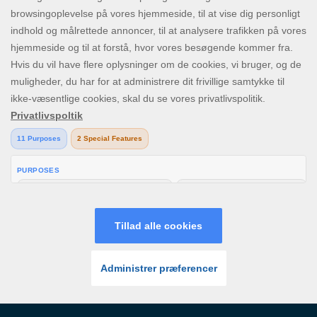
ICE36 hæver barren når det kommer til sjove, spændende og
lukrative spil online, hvor fornøjelse og sikkerhed kommer først -
uanset om du spiller hjemme eller ude. ICE36 tilbyder den bedste
casinoside og spændende spil med øjeblikkelige gevinster, giver
godt igen og har unikke funktioner. Nyd vores kontante
udbetalinger, mega jackpots og mange særtilbud, når du prøver
heldet af i Baccarat, videopoker, craps, adskillige blackjack- og
roulette-varianter, eller en af de mange slotmaskiner med rigtige
penge. Fremtidens onlinespil er lige her!
Hjem
Log Ind
Spil
Menu