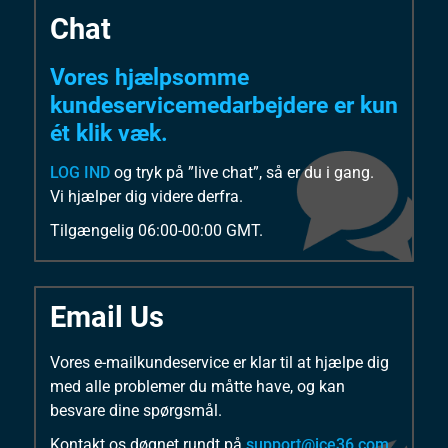
Chat
Vores hjælpsomme
kundeservicemedarbejdere er kun
ét klik væk.
LOG IND
og tryk på ”live chat”, så er du i gang.
Vi hjælper dig videre derfra.
Tilgængelig 06:00-00:00 GMT.
Email Us
Vores e-mailkundeservice er klar til at hjælpe dig
med alle problemer du måtte have, og kan
besvare dine spørgsmål.
Kontakt os døgnet rundt på
support@ice36.com