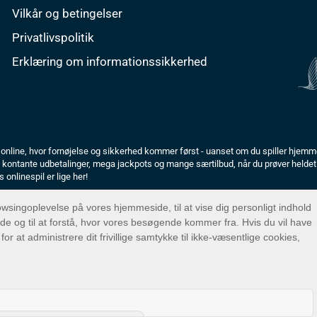
Vilkår og betingelser
Privatlivspolitik
Erklæring om informationssikkerhed
 online, hvor fornøjelse og sikkerhed kommer først - uanset om du spiller hjem
s kontante udbetalinger, mega jackpots og mange særtilbud, når du prøver heldet a
onlinespil er lige her!
V: 4.1.2 All rights reserved. January 2020