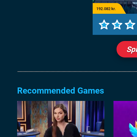
192.082 kr.
Spi
Recommended Games