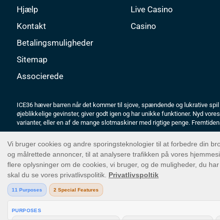
Hjælp
Live Casino
Kontakt
Casino
Betalingsmuligheder
Sitemap
Associerede
ICE36 hæver barren når det kommer til sjove, spændende og lukrative spil
øjeblikkelige gevinster, giver godt igen og har unikke funktioner. Nyd vore
varianter, eller en af de mange slotmaskiner med rigtige penge. Fremtidens 