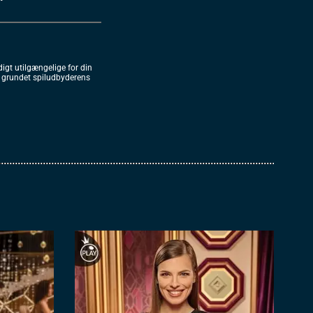
idigt utilgængelige for din
er grundet spiludbyderens