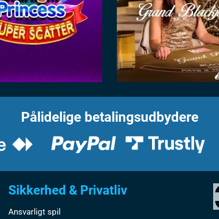
Pålidelige betalingsudbydere
Sikkerhed & Privatliv
Ansvarligt spil