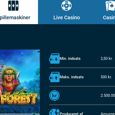
pillemaskiner
Live Casino
Casi
Min. indsats
2,50 kr.
Maks. indsats
500 kr.
2.500.00
Produceret af
Amusne