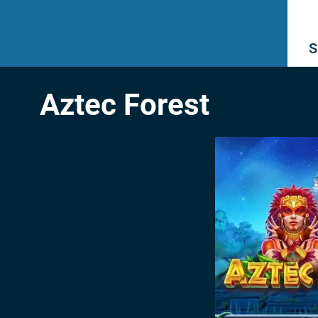
S
Aztec Forest