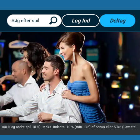
Log Ind
Deltag
Søg efter spil
100 % og andre spil 10 %). Maks. indsats: 10 % (min. 1kr.) af bonus eller 50kr. (Laveste