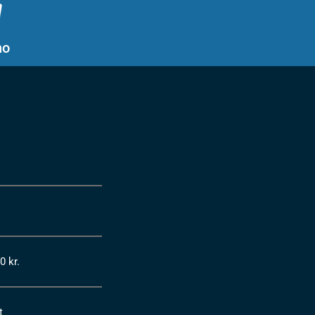
no
0 kr.
t