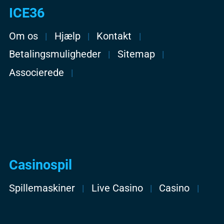
ICE36
Om os
Hjælp
Kontakt
Betalingsmuligheder
Sitemap
Associerede
Casinospil
Spillemaskiner
Live Casino
Casino