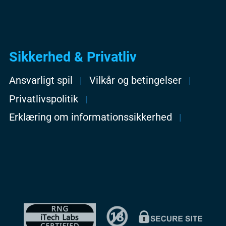
Sikkerhed & Privatliv
Ansvarligt spil
Vilkår og betingelser
Privatlivspolitik
Erklæring om informationssikkerhed