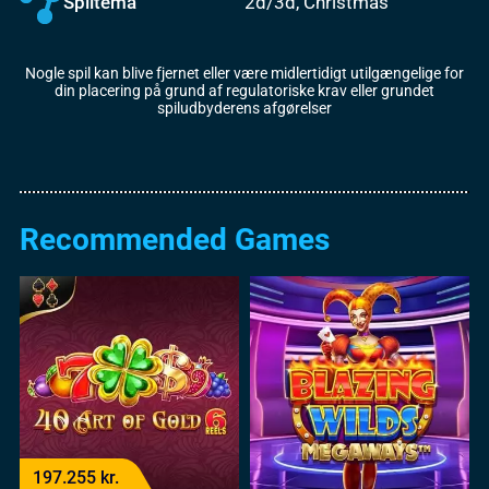
Spiltema
2d/3d, Christmas
Nogle spil kan blive fjernet eller være midlertidigt utilgængelige for
din placering på grund af regulatoriske krav eller grundet
spiludbyderens afgørelser
Recommended Games
197.255 kr.