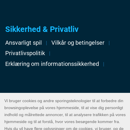
Sikkerhed & Privatliv
Ansvarligt spil
Vilkår og betingelser
Privatlivspolitik
Erklæring om informationssikkerhed