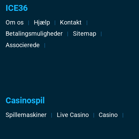
ICE36
Om os
Hjælp
Kontakt
Betalingsmuligheder
Sitemap
Associerede
Casinospil
Spillemaskiner
Live Casino
Casino