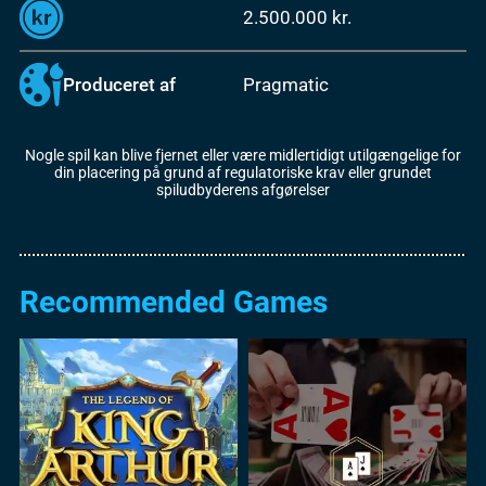
2.500.000 kr.
Produceret af
Pragmatic
Nogle spil kan blive fjernet eller være midlertidigt utilgængelige for
din placering på grund af regulatoriske krav eller grundet
spiludbyderens afgørelser
Recommended Games