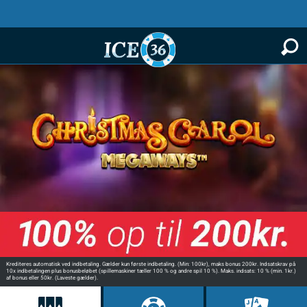
Krediteres automatisk ved indbetaling. Gælder kun første indbetaling. (Min: 100kr), maks bonus 200kr. Indsatskrav på
10x indbetalingen plus bonusbeløbet (spillemaskiner tæller 100 % og andre spil 10 %). Maks. indsats: 10 % (min. 1kr.)
af bonus eller 50kr. (Laveste gælder).