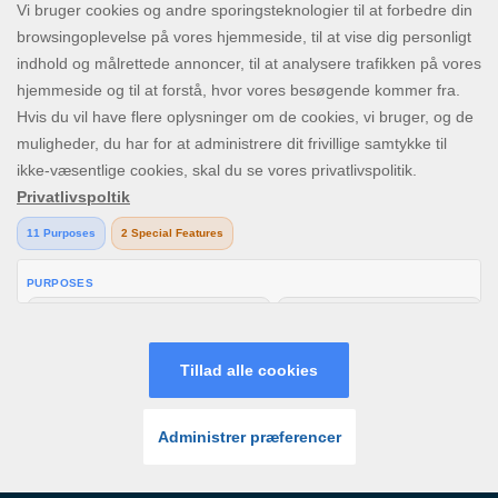
ICE36 hæver barren når det kommer til sjove, spændende og
lukrative spil online, hvor fornøjelse og sikkerhed kommer først -
uanset om du spiller hjemme eller ude. ICE36 tilbyder den bedste
casinoside og spændende spil med øjeblikkelige gevinster, giver
godt igen og har unikke funktioner. Nyd vores kontante
udbetalinger, mega jackpots og mange særtilbud, når du prøver
heldet af i Baccarat, videopoker, craps, adskillige blackjack- og
roulette-varianter, eller en af de mange slotmaskiner med rigtige
penge. Fremtidens onlinespil er lige her!
Hjem
Log Ind
Spil
Menu