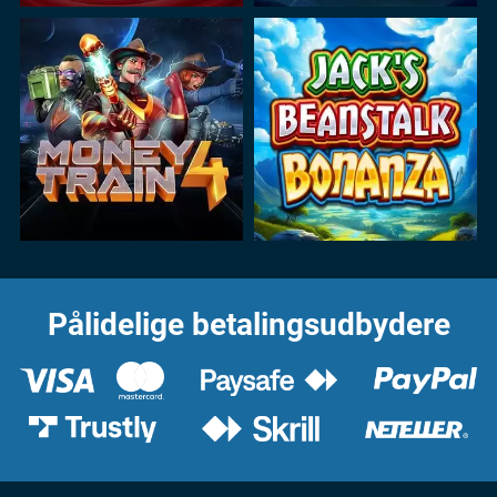
Pålidelige betalingsudbydere