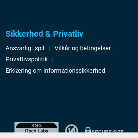
Sikkerhed & Privatliv
Ansvarligt spil
Vilkår og betingelser
Privatlivspolitik
Erklæring om informationssikkerhed