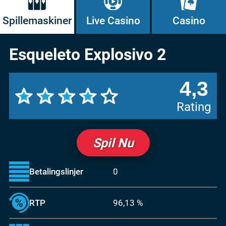
Spillemaskiner
Live Casino
Casino
Esqueleto Explosivo 2
4,3
Rating
Spil Nu
Betalingslinjer
0
RTP
96,13 %