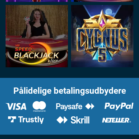
Pålidelige betalingsudbydere