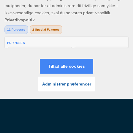
ICE36 hæver barren når det kommer til sjove, spændende og
lukrative spil online, hvor fornøjelse og sikkerhed kommer først -
uanset om du spiller hjemme eller ude. ICE36 tilbyder den bedste
casinoside og spændende spil med øjeblikkelige gevinster, giver
godt igen og har unikke funktioner. Nyd vores kontante
udbetalinger, mega jackpots og mange særtilbud, når du prøver
heldet af i Baccarat, videopoker, craps, adskillige blackjack- og
Hjem
Log Ind
Spil
Menu
roulette-varianter, eller en af de mange slotmaskiner med rigtige
penge. Fremtidens onlinespil er lige her!