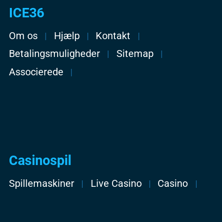
ICE36
Om os
Hjælp
Kontakt
Betalingsmuligheder
Sitemap
Associerede
Casinospil
Spillemaskiner
Live Casino
Casino