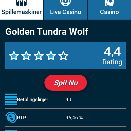
Spillemaskiner
Live Casino
Casino
Golden Tundra Wolf
4,4
Rating
Spil Nu
Betalingslinjer
40
RTP
96,46 %