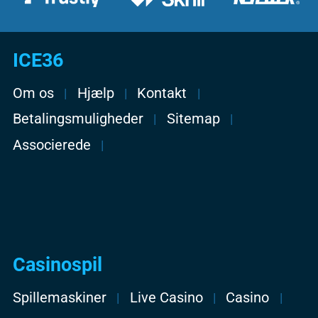
ICE36
Om os
Hjælp
Kontakt
Betalingsmuligheder
Sitemap
Associerede
Casinospil
Spillemaskiner
Live Casino
Casino