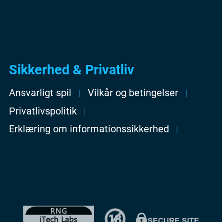
Sikkerhed & Privatliv
Ansvarligt spil
Vilkår og betingelser
Privatlivspolitik
Erklæring om informationssikkerhed