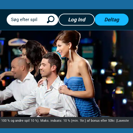
Log Ind
Deltag
Søg efter spil
100 % og andre spil 10 %). Maks. indsats: 10 % (min. 1kr.) af bonus eller 50kr. (Laveste