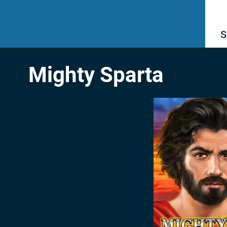
S
Mighty Sparta