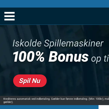
Spil Nu
Krediteres automatisk ved indbetaling. Gælder kun første indbetaling. (Min: 100kr), mak
gælder).