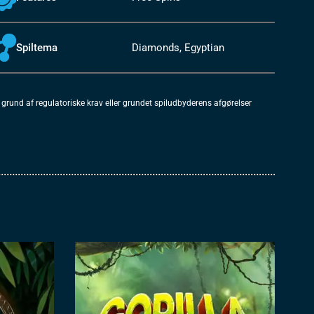
Spiltema
Diamonds, Egyptian
på grund af regulatoriske krav eller grundet spiludbyderens afgørelser