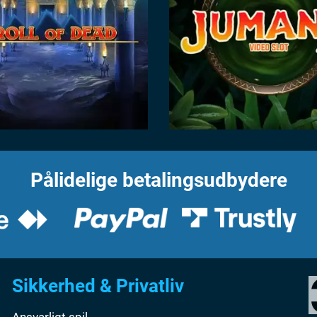
Pålidelige betalingsudbydere
Sikkerhed & Privatliv