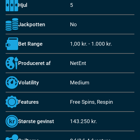
Hjul
5
Jackpotten
No
Bet Range
1,00 kr.
-
1.000 kr.
Produceret af
NetEnt
Volatility
Medium
Features
Free Spins, Respin
Største gevinst
143.250 kr.