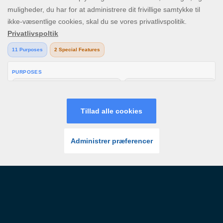
ICE36 hæver barren når det kommer til sjove, spændende og
lukrative spil online, hvor fornøjelse og sikkerhed kommer først -
uanset om du spiller hjemme eller ude. ICE36 tilbyder den bedste
casinoside og spændende spil med øjeblikkelige gevinster, giver
godt igen og har unikke funktioner. Nyd vores kontante
udbetalinger, mega jackpots og mange særtilbud, når du prøver
heldet af i Baccarat, videopoker, craps, adskillige blackjack- og
Hjem
Log Ind
Spil
Menu
roulette-varianter, eller en af de mange slotmaskiner med rigtige
penge. Fremtidens onlinespil er lige her!