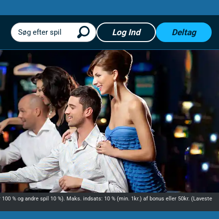
Log Ind
Deltag
Søg efter spil
100 % og andre spil 10 %). Maks. indsats: 10 % (min. 1kr.) af bonus eller 50kr. (Laveste