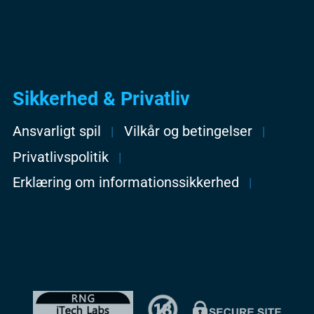
Sikkerhed & Privatliv
Ansvarligt spil
Vilkår og betingelser
Privatlivspolitik
Erklæring om informationssikkerhed