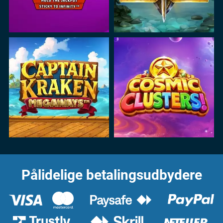
Pålidelige betalingsudbydere