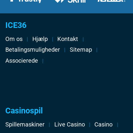
ICE36
Om os
Hjælp
Kontakt
Betalingsmuligheder
Sitemap
Associerede
Casinospil
Spillemaskiner
Live Casino
Casino