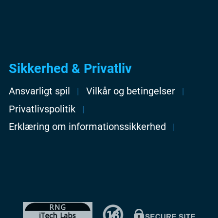
Sikkerhed & Privatliv
Ansvarligt spil
Vilkår og betingelser
Privatlivspolitik
Erklæring om informationssikkerhed