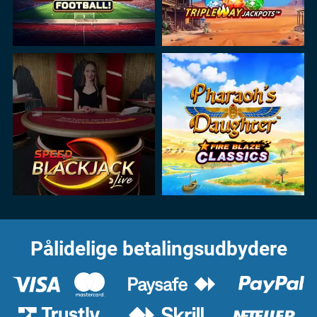
Pålidelige betalingsudbydere