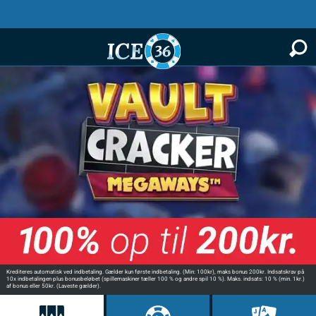
Krediteres automatisk ved indbetaling. Gælder kun første indbetaling. (Min: 100kr), maks bonus 200kr. Indsatskrav på
10x indbetalingen plus bonusbeløbet (spillemaskiner tæller 100 % og andre spil 10 %). Maks. indsats: 10 % (min. 1kr.)
af bonus eller 50kr. (Laveste gælder).