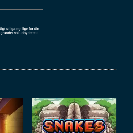
idigt utilgængelige for din
er grundet spiludbyderens