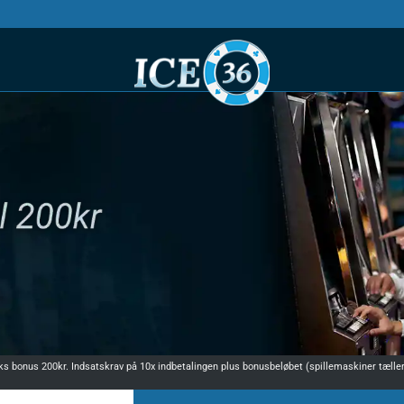
s bonus 200kr. Indsatskrav på 10x indbetalingen plus bonusbeløbet (spillemaskiner tæller 