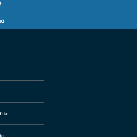
no
0 kr.
ic