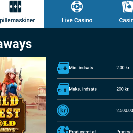
pillemaskiner
Live Casino
Casi
aways
Min. indsats
2,00 kr.
Maks. indsats
200 kr.
2.500.00
Produceret af
Pragmat