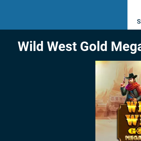
S
Wild West Gold Meg