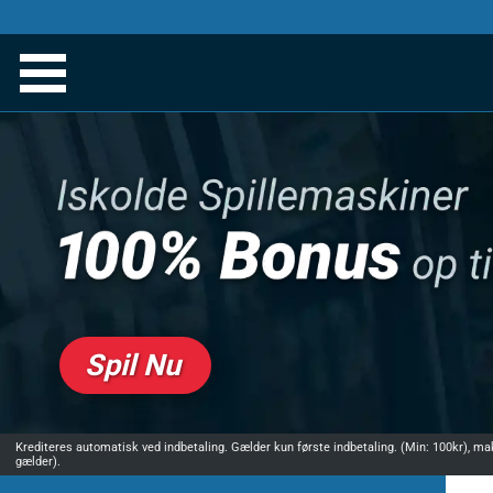
Spil Nu
Krediteres automatisk ved indbetaling. Gælder kun første indbetaling. (Min: 100kr), mak
gælder).