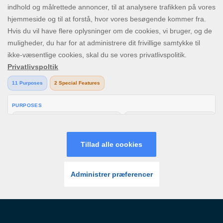
ICE36 hæver barren når det kommer til sjove, spændende og
lukrative spil online, hvor fornøjelse og sikkerhed kommer først -
uanset om du spiller hjemme eller ude. ICE36 tilbyder den bedste
casinoside og spændende spil med øjeblikkelige gevinster, giver
godt igen og har unikke funktioner. Nyd vores kontante
udbetalinger, mega jackpots og mange særtilbud, når du prøver
heldet af i Baccarat, videopoker, craps, adskillige blackjack- og
roulette-varianter, eller en af de mange slotmaskiner med rigtige
penge. Fremtidens onlinespil er lige her!
Hjem
Log Ind
Spil
Menu