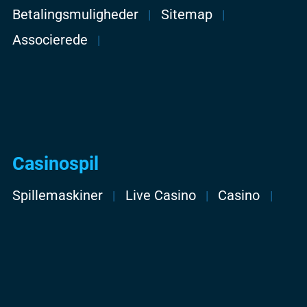
Betalingsmuligheder
Sitemap
Associerede
Casinospil
Spillemaskiner
Live Casino
Casino