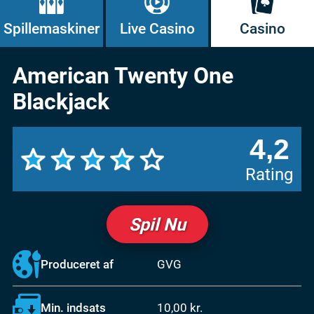
Spillemaskiner
Live Casino
Casino
American Twenty One
Blackjack
4,2
Rating
Spil Nu
Produceret af
GVG
Min. indsats
10,00 kr.