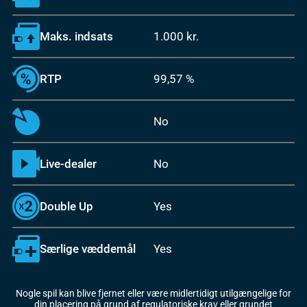
Maks. indsats
1.000 kr.
RTP
99,57 %
No
Live-dealer
No
Double Up
Yes
Særlige væddemål
Yes
Nogle spil kan blive fjernet eller være midlertidigt utilgængelige for
din placering på grund af regulatoriske krav eller grundet