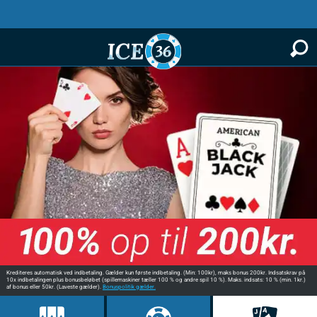
Krediteres automatisk ved indbetaling. Gælder kun første indbetaling. (Min: 100kr), maks bonus 200kr. Indsatskrav på
10x indbetalingen plus bonusbeløbet (spillemaskiner tæller 100 % og andre spil 10 %). Maks. indsats: 10 % (min. 1kr.)
af bonus eller 50kr. (Laveste gælder).
Bonuspolitik gælder.