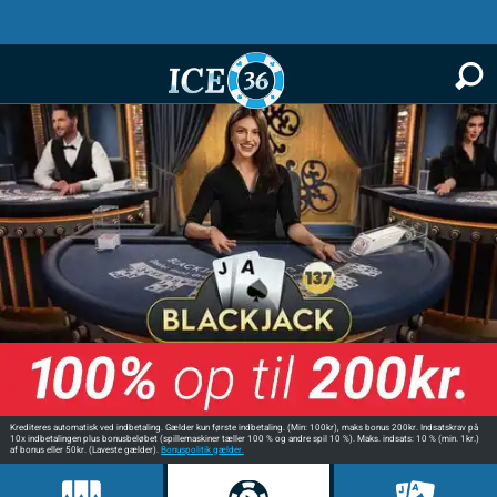
Krediteres automatisk ved indbetaling. Gælder kun første indbetaling. (Min: 100kr), maks bonus 200kr. Indsatskrav på
10x indbetalingen plus bonusbeløbet (spillemaskiner tæller 100 % og andre spil 10 %). Maks. indsats: 10 % (min. 1kr.)
af bonus eller 50kr. (Laveste gælder).
Bonuspolitik gælder.