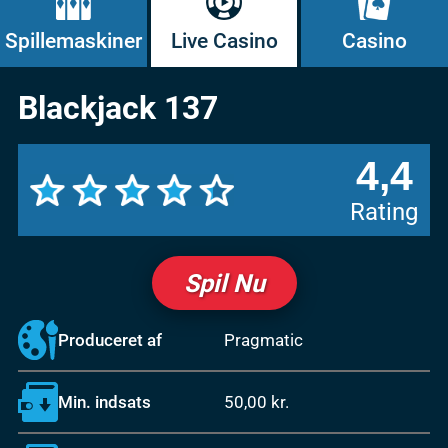
Spillemaskiner
Live Casino
Casino
Blackjack 137
4,4
Rating
Spil Nu
Produceret af
Pragmatic
Min. indsats
50,00 kr.