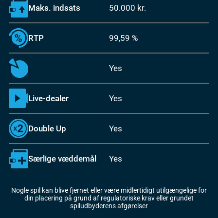
Maks. indsats
50.000 kr.
RTP
99,59 %
Yes
Live-dealer
Yes
Double Up
Yes
Særlige væddemål
Yes
Nogle spil kan blive fjernet eller være midlertidigt utilgængelige for
din placering på grund af regulatoriske krav eller grundet
spiludbyderens afgørelser