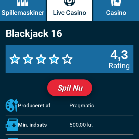
Spillemaskiner
Live Casino
Casino
Blackjack 16
4,3
Rating
Spil Nu
Produceret af
Pragmatic
Min. indsats
500,00 kr.