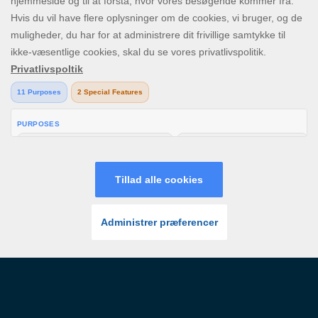
ICE36 hæver barren når det kommer til sjove, spændende og
lukrative spil online, hvor fornøjelse og sikkerhed kommer først -
uanset om du spiller hjemme eller ude. ICE36 tilbyder den bedste
casinoside og spændende spil med øjeblikkelige gevinster, giver
godt igen og har unikke funktioner. Nyd vores kontante
udbetalinger, mega jackpots og mange særtilbud, når du prøver
heldet af i Baccarat, videopoker, craps, adskillige blackjack- og
roulette-varianter, eller en af de mange slotmaskiner med rigtige
penge. Fremtidens onlinespil er lige her!
Hjem
Log Ind
Spil
Menu