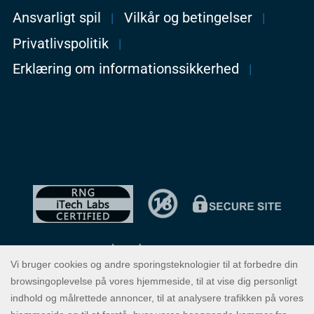
Ansvarligt spil
Vilkår og betingelser
Privatlivspolitik
Erklæring om informationssikkerhed