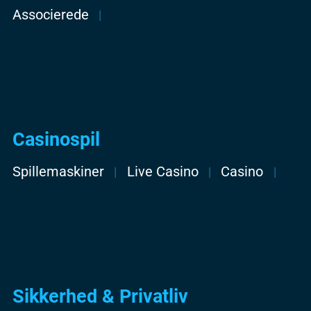
Associerede
Casinospil
Spillemaskiner
Live Casino
Casino
Sikkerhed & Privatliv