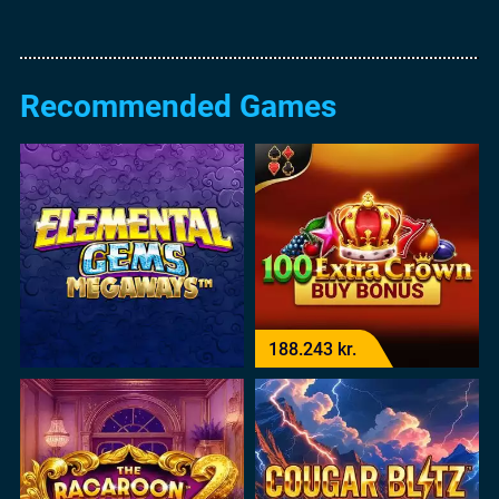
Recommended Games
188.243 kr.