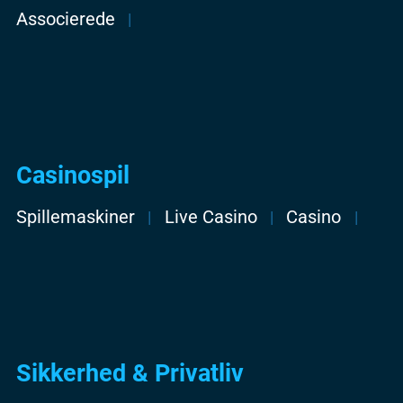
Associerede
Casinospil
Spillemaskiner
Live Casino
Casino
Sikkerhed & Privatliv