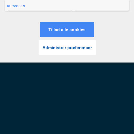
ICE36 hæver barren når det kommer til sjove, spændende og
lukrative spil online, hvor fornøjelse og sikkerhed kommer først -
uanset om du spiller hjemme eller ude. ICE36 tilbyder den bedste
casinoside og spændende spil med øjeblikkelige gevinster, giver
godt igen og har unikke funktioner. Nyd vores kontante
udbetalinger, mega jackpots og mange særtilbud, når du prøver
heldet af i Baccarat, videopoker, craps, adskillige blackjack- og
Hjem
roulette-varianter, eller en af de mange slotmaskiner med rigtige
Log Ind
Spil
Menu
penge. Fremtidens onlinespil er lige her!