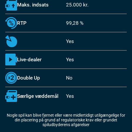
Maks. indsats
25.000 kr.
RTP
99,28 %
Yes
Live-dealer
Yes
Double Up
No
Særlige væddemål
Yes
Nogle spil kan blive fjernet eller være midlertidigt utilgængelige for
din placering på grund af regulatoriske krav eller grundet
spiludbyderens afgørelser