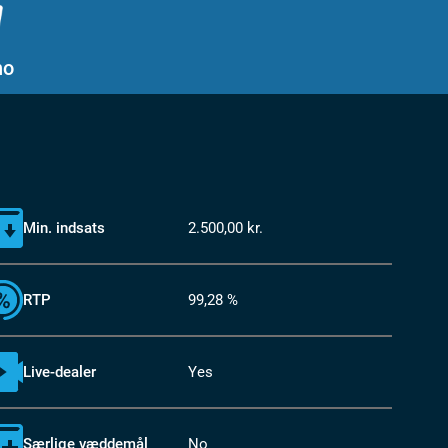
no
Min. indsats
2.500,00 kr.
RTP
99,28 %
Live-dealer
Yes
Særlige væddemål
No