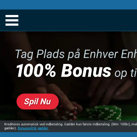
Spil Nu
Krediteres automatisk ved indbetaling. Gælder kun første indbetaling. (Min: 100kr), mak
gælder).
Bonuspolitik gælder.