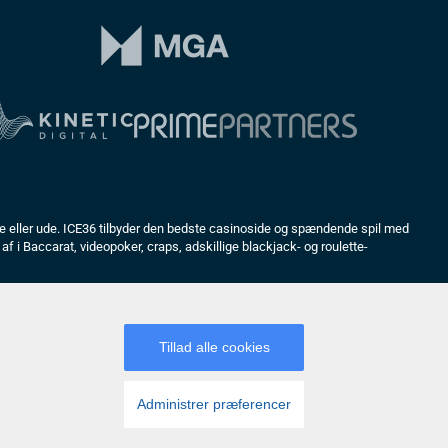
me eller ude. ICE36 tilbyder den bedste casinoside og spændende spil med
f i Baccarat, videopoker, craps, adskillige blackjack- og roulette-