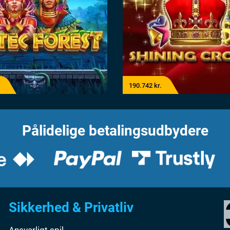
190.742 kr.
Pålidelige betalingsudbydere
Sikkerhed & Privatliv