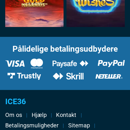
Pålidelige betalingsudbydere
ICE36
Om os
Hjælp
Kontakt
Betalingsmuligheder
Sitemap