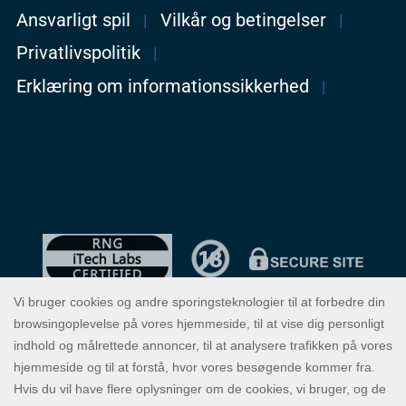
Ansvarligt spil
Vilkår og betingelser
Privatlivspolitik
Erklæring om informationssikkerhed