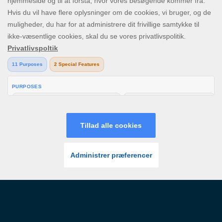
ICE36 hæver barren når det kommer til sjove, spændende og
lukrative spil online, hvor fornøjelse og sikkerhed kommer først -
uanset om du spiller hjemme eller ude. ICE36 tilbyder den bedste
casinoside og spændende spil med øjeblikkelige gevinster, giver
godt igen og har unikke funktioner. Nyd vores kontante
udbetalinger, mega jackpots og mange særtilbud, når du prøver
heldet af i Baccarat, videopoker, craps, adskillige blackjack- og
roulette-varianter, eller en af de mange slotmaskiner med rigtige
penge. Fremtidens onlinespil er lige her!
Hjem
Log Ind
Spil
Menu