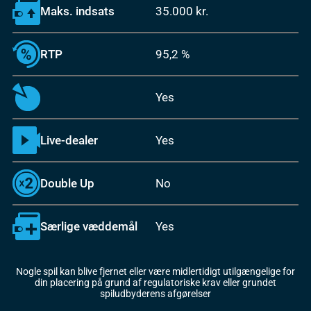
Maks. indsats
35.000 kr.
RTP
95,2 %
Yes
Live-dealer
Yes
Double Up
No
Særlige væddemål
Yes
Nogle spil kan blive fjernet eller være midlertidigt utilgængelige for
din placering på grund af regulatoriske krav eller grundet
spiludbyderens afgørelser