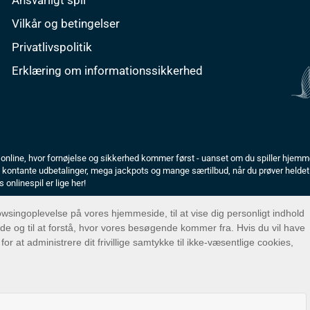
Ansvarligt spil
Vilkår og betingelser
Privatlivspolitik
Erklæring om informationssikkerhed
 online, hvor fornøjelse og sikkerhed kommer først - uanset om du spiller hjem
s kontante udbetalinger, mega jackpots og mange særtilbud, når du prøver heldet a
onlinespil er lige her!