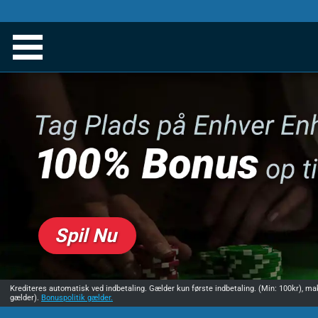
Spil Nu
Krediteres automatisk ved indbetaling. Gælder kun første indbetaling. (Min: 100kr), mak
gælder).
Bonuspolitik gælder.