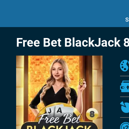
S
Free Bet BlackJack 