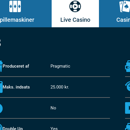
pillemaskiner
Live Casino
Casi
8
Produceret af
Pragmatic
Maks. indsats
25.000 kr.
No
Double Up
Yes