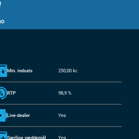
no
Min. indsats
250,00 kr.
RTP
98,9 %
Live-dealer
Yes
Særlige væddemål
Yes