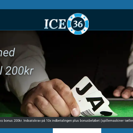
s bonus 200kr. Indsatskrav på 10x indbetalingen plus bonusbeløbet (spillemaskiner tæller 