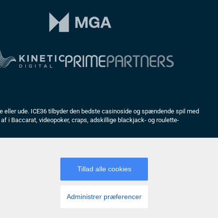
me eller ude. ICE36 tilbyder den bedste casinoside og spændende spil med
f i Baccarat, videopoker, craps, adskillige blackjack- og roulette-