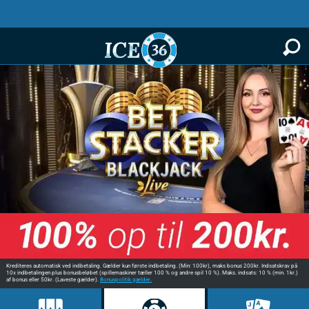
Krediteres automatisk ved indbetaling. Gælder kun første indbetaling. (Min: 100kr), maks bonus 200kr. Indsatskrav på
10x indbetalingen plus bonusbeløbet (spillemaskiner tæller 100 % og andre spil 10 %). Maks. indsats: 10 % (min. 1kr.)
af bonus eller 50kr. (Laveste gælder).
Bonuspolitik gælder.