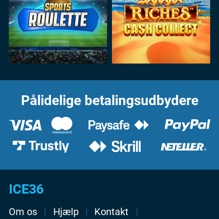
Pålidelige betalingsudbydere
ICE36
Om os
Hjælp
Kontakt