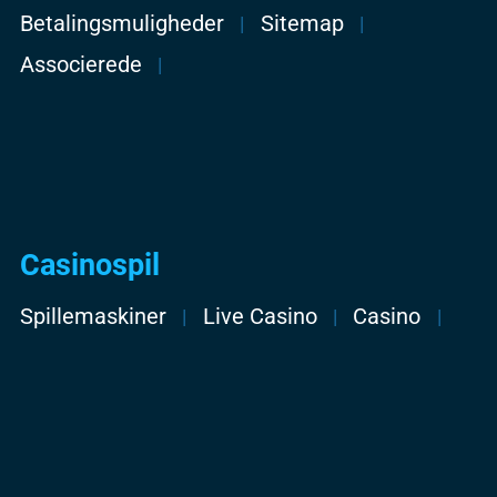
Betalingsmuligheder
Sitemap
Associerede
Casinospil
Spillemaskiner
Live Casino
Casino