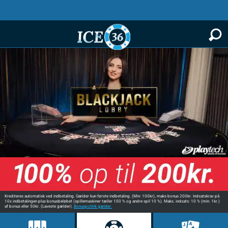
Krediteres automatisk ved indbetaling. Gælder kun første indbetaling. (Min: 100kr), maks bonus 200kr. Indsatskrav på
10x indbetalingen plus bonusbeløbet (spillemaskiner tæller 100 % og andre spil 10 %). Maks. indsats: 10 % (min. 1kr.)
af bonus eller 50kr. (Laveste gælder).
Bonuspolitik gælder.