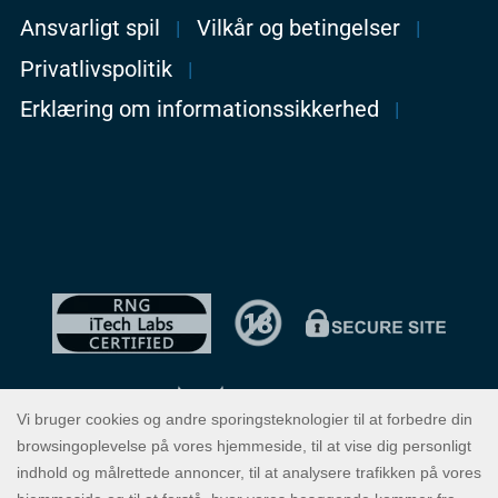
Ansvarligt spil
Vilkår og betingelser
Privatlivspolitik
Erklæring om informationssikkerhed