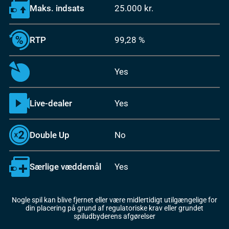
Maks. indsats
25.000 kr.
RTP
99,28 %
Yes
Live-dealer
Yes
Double Up
No
Særlige væddemål
Yes
Nogle spil kan blive fjernet eller være midlertidigt utilgængelige for
din placering på grund af regulatoriske krav eller grundet
spiludbyderens afgørelser