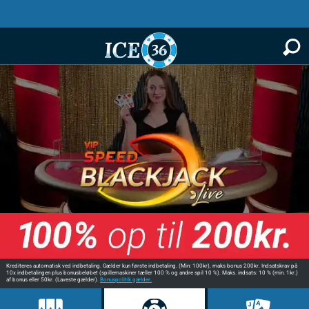
Krediteres automatisk ved indbetaling. Gælder kun første indbetaling. (Min: 100kr), maks bonus 200kr. Indsatskrav på
10x indbetalingen plus bonusbeløbet (spillemaskiner tæller 100 % og andre spil 10 %). Maks. indsats: 10 % (min. 1kr.)
af bonus eller 50kr. (Laveste gælder).
Bonuspolitik gælder.