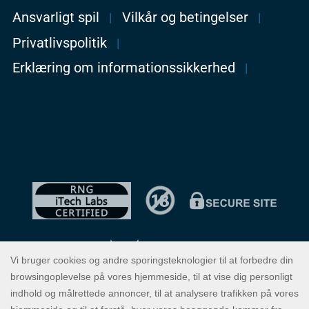
Ansvarligt spil
Vilkår og betingelser
Privatlivspolitik
Erklæring om informationssikkerhed