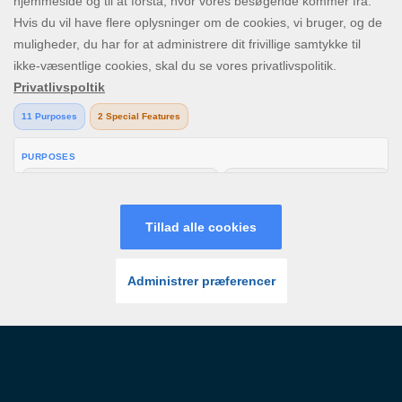
ICE36 hæver barren når det kommer til sjove, spændende og
lukrative spil online, hvor fornøjelse og sikkerhed kommer først -
uanset om du spiller hjemme eller ude. ICE36 tilbyder den bedste
casinoside og spændende spil med øjeblikkelige gevinster, giver
godt igen og har unikke funktioner. Nyd vores kontante
udbetalinger, mega jackpots og mange særtilbud, når du prøver
heldet af i Baccarat, videopoker, craps, adskillige blackjack- og
roulette-varianter, eller en af de mange slotmaskiner med rigtige
penge. Fremtidens onlinespil er lige her!
Hjem
Log Ind
Spil
Menu