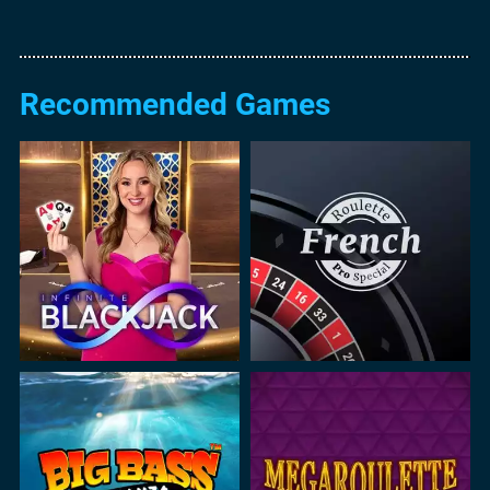
Recommended Games