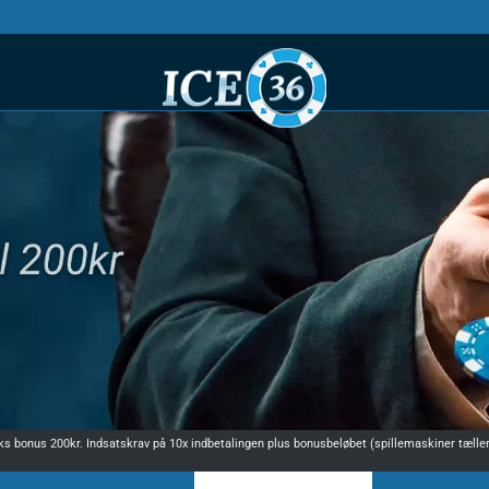
s bonus 200kr. Indsatskrav på 10x indbetalingen plus bonusbeløbet (spillemaskiner tæller 