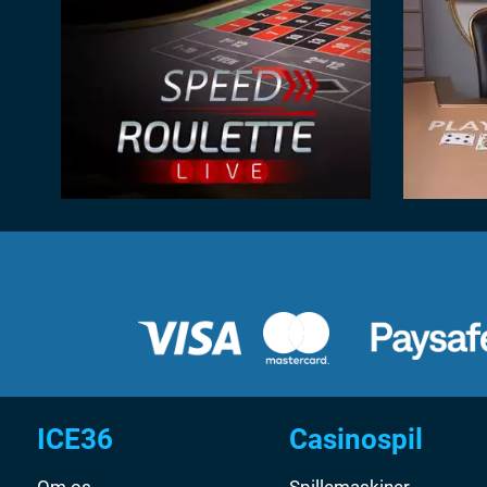
ICE36
Casinospil