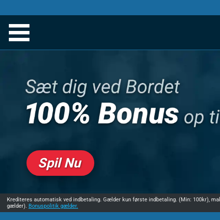
Spil Nu
Krediteres automatisk ved indbetaling. Gælder kun første indbetaling. (Min: 100kr), mak
gælder).
Bonuspolitik gælder.