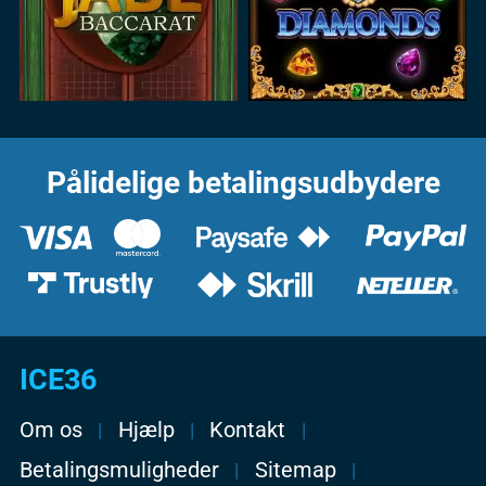
Pålidelige betalingsudbydere
ICE36
Om os
Hjælp
Kontakt
Betalingsmuligheder
Sitemap