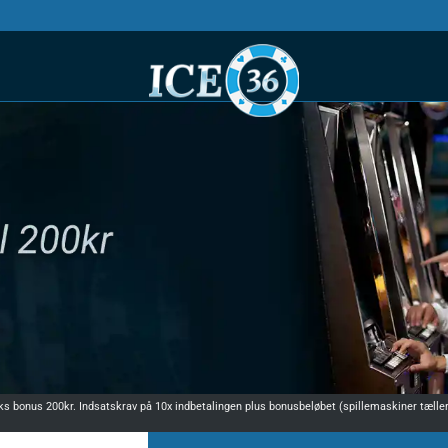
s bonus 200kr. Indsatskrav på 10x indbetalingen plus bonusbeløbet (spillemaskiner tæller 