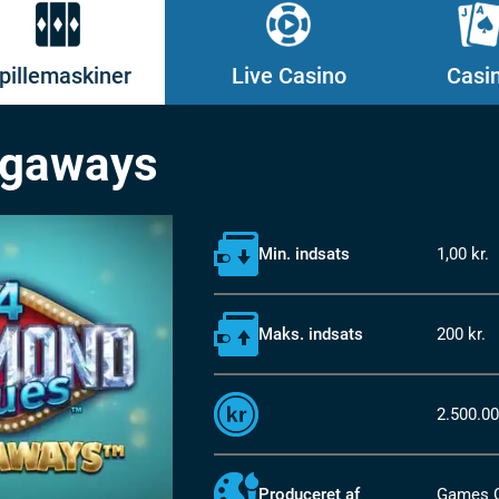
pillemaskiner
Live Casino
Casi
egaways
Min. indsats
1,00 kr.
Maks. indsats
200 kr.
2.500.00
Produceret af
Games G