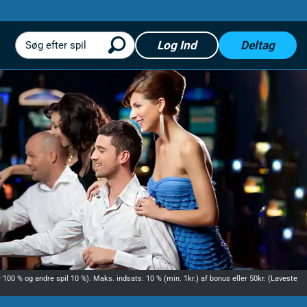
Log Ind
Deltag
Søg efter spil
100 % og andre spil 10 %). Maks. indsats: 10 % (min. 1kr.) af bonus eller 50kr. (Laveste