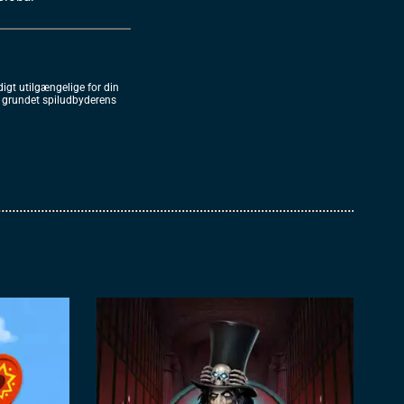
idigt utilgængelige for din
er grundet spiludbyderens