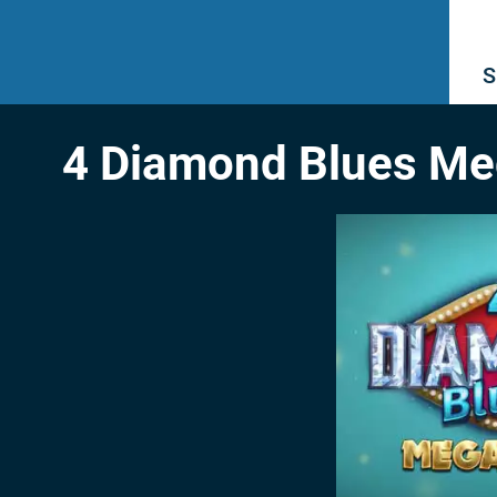
S
4 Diamond Blues M