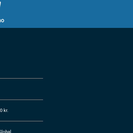
no
0 kr.
lobal