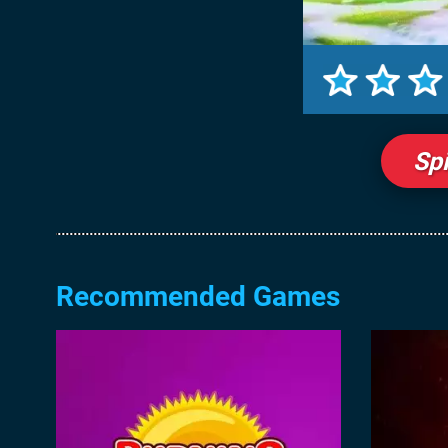
Spi
Recommended Games