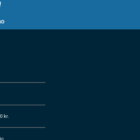
no
0 kr.
ic