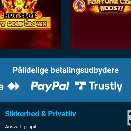
Pålidelige betalingsudbydere
Sikkerhed & Privatliv
Ansvarligt spil