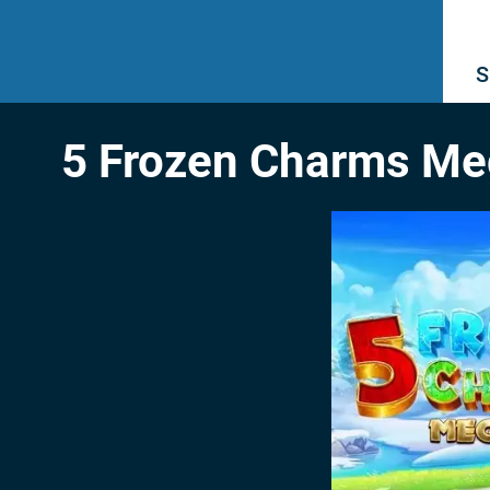
S
5 Frozen Charms M