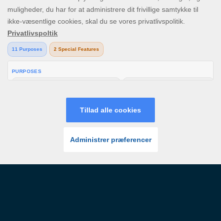
ICE36 hæver barren når det kommer til sjove, spændende og
lukrative spil online, hvor fornøjelse og sikkerhed kommer først -
uanset om du spiller hjemme eller ude. ICE36 tilbyder den bedste
casinoside og spændende spil med øjeblikkelige gevinster, giver
godt igen og har unikke funktioner. Nyd vores kontante
udbetalinger, mega jackpots og mange særtilbud, når du prøver
heldet af i Baccarat, videopoker, craps, adskillige blackjack- og
Hjem
Log Ind
Spil
Menu
roulette-varianter, eller en af de mange slotmaskiner med rigtige
penge. Fremtidens onlinespil er lige her!