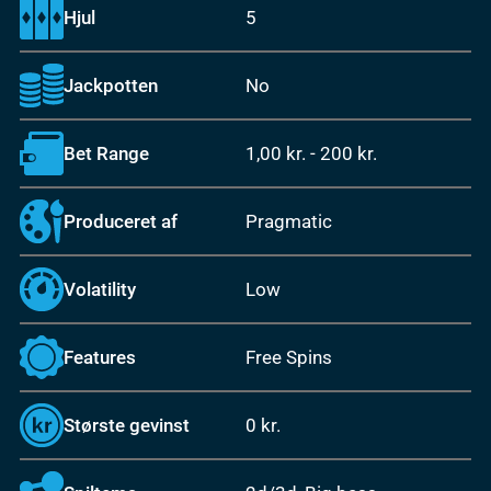
Hjul
5
Jackpotten
No
Bet Range
1,00 kr.
-
200 kr.
Produceret af
Pragmatic
Volatility
Low
Features
Free Spins
Største gevinst
0 kr.