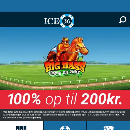
Krediteres automatisk ved indbetaling. Gælder kun første indbetaling. (Min: 100kr), maks bonus 200kr. Indsatskrav på
10x indbetalingen plus bonusbeløbet (spillemaskiner tæller 100 % og andre spil 10 %). Maks. indsats: 10 % (min. 1kr.)
af bonus eller 50kr. (Laveste gælder).