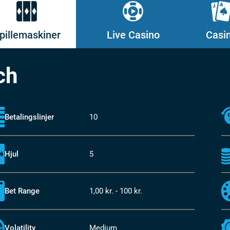
pillemaskiner
Live Casino
Casi
ch
Betalingslinjer
10
Hjul
5
Bet Range
1,00 kr.
-
100 kr.
Volatility
Medium