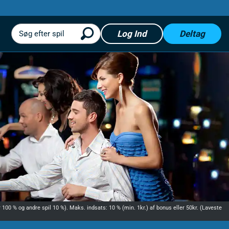
Log Ind
Deltag
Søg efter spil
100 % og andre spil 10 %). Maks. indsats: 10 % (min. 1kr.) af bonus eller 50kr. (Laveste