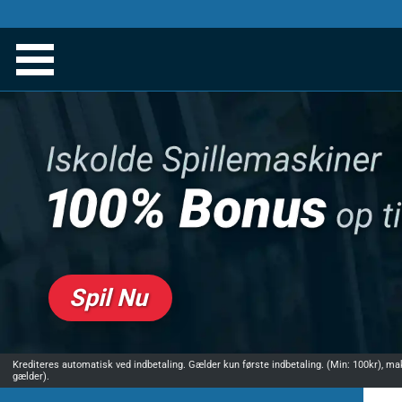
Spil Nu
Krediteres automatisk ved indbetaling. Gælder kun første indbetaling. (Min: 100kr), mak
gælder).