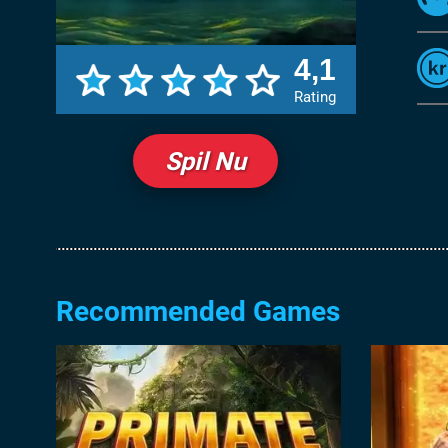
4,1
Rating
Spil Nu
Recommended Games