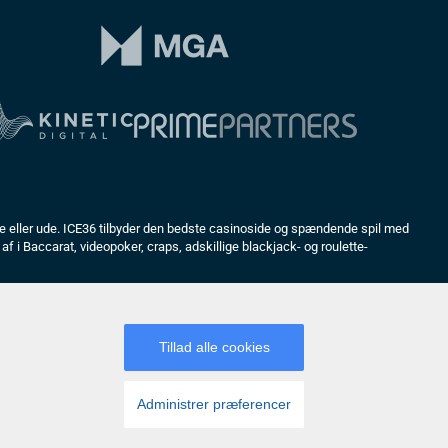
me eller ude. ICE36 tilbyder den bedste casinoside og spændende spil med
f i Baccarat, videopoker, craps, adskillige blackjack- og roulette-