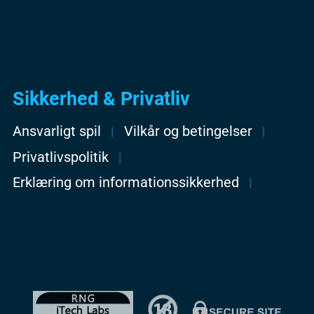
Sikkerhed & Privatliv
Ansvarligt spil
Vilkår og betingelser
Privatlivspolitik
Erklæring om informationssikkerhed