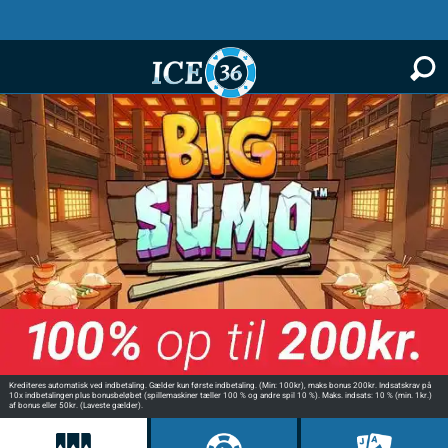
Krediteres automatisk ved indbetaling. Gælder kun første indbetaling. (Min: 100kr), maks bonus 200kr. Indsatskrav på
10x indbetalingen plus bonusbeløbet (spillemaskiner tæller 100 % og andre spil 10 %). Maks. indsats: 10 % (min. 1kr.)
af bonus eller 50kr. (Laveste gælder).