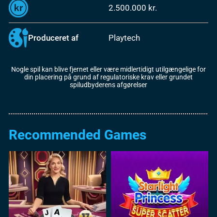
2.500.000 kr.
Produceret af
Playtech
Nogle spil kan blive fjernet eller være midlertidigt utilgængelige for
din placering på grund af regulatoriske krav eller grundet
spiludbyderens afgørelser
Recommended Games