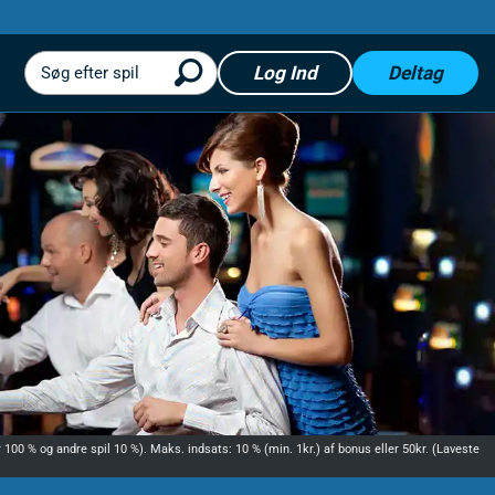
Log Ind
Deltag
Søg efter spil
100 % og andre spil 10 %). Maks. indsats: 10 % (min. 1kr.) af bonus eller 50kr. (Laveste