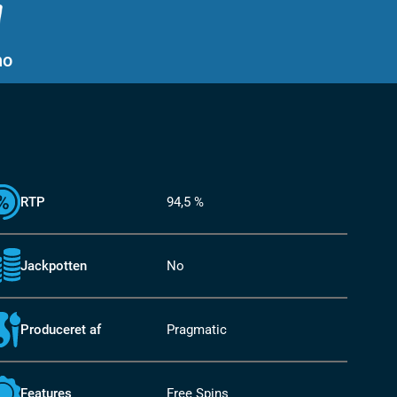
no
RTP
94,5 %
Jackpotten
No
Produceret af
Pragmatic
Features
Free Spins