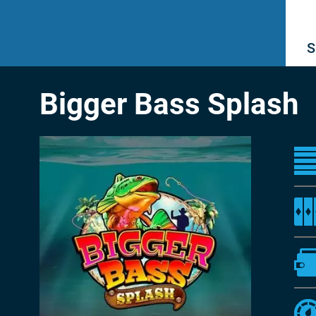
S
Bigger Bass Splash