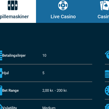
pillemaskiner
Live Casino
Casi
Betalingslinjer
10
Hjul
5
Bet Range
2,00 kr.
-
200 kr.
Volatility
Medium