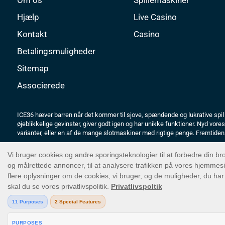
Om os
Spillemaskiner
Hjælp
Live Casino
Kontakt
Casino
Betalingsmuligheder
Sitemap
Associerede
ICE36 hæver barren når det kommer til sjove, spændende og lukrative spil
øjeblikkelige gevinster, giver godt igen og har unikke funktioner. Nyd vore
varianter, eller en af de mange slotmaskiner med rigtige penge. Fremtidens 