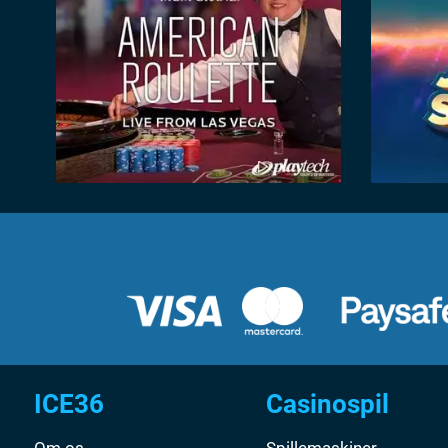
ICE36
Casinospil