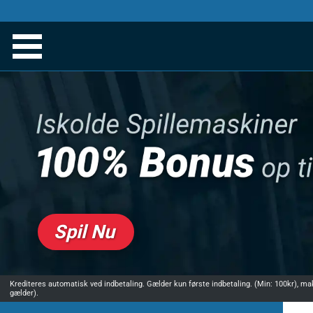
Spil Nu
Krediteres automatisk ved indbetaling. Gælder kun første indbetaling. (Min: 100kr), mak
gælder).