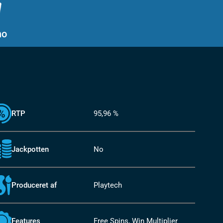
no
RTP
95,96 %
Jackpotten
No
Produceret af
Playtech
Features
Free Spins, Win Multiplier