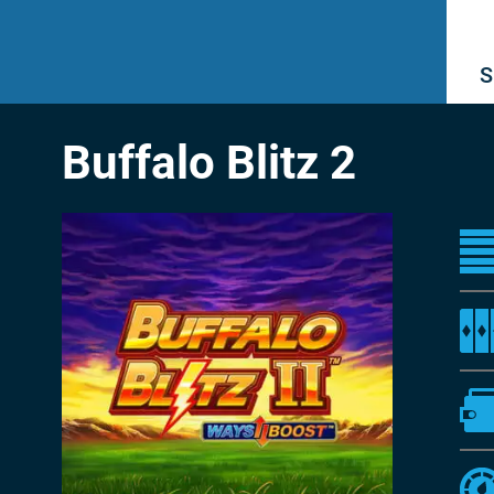
S
Buffalo Blitz 2