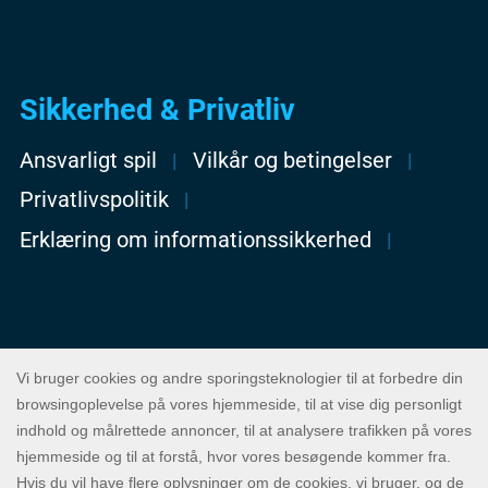
Sikkerhed & Privatliv
Ansvarligt spil
Vilkår og betingelser
Privatlivspolitik
Erklæring om informationssikkerhed