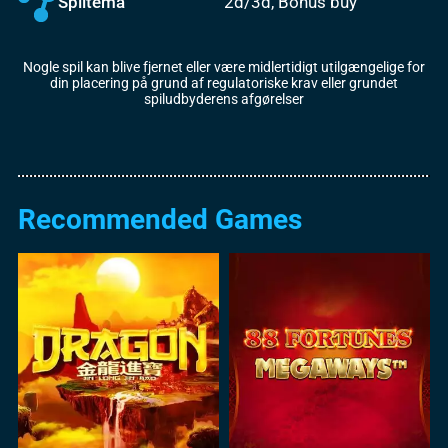
Spiltema
2d/3d, Bonus buy
Nogle spil kan blive fjernet eller være midlertidigt utilgængelige for
din placering på grund af regulatoriske krav eller grundet
spiludbyderens afgørelser
Recommended Games