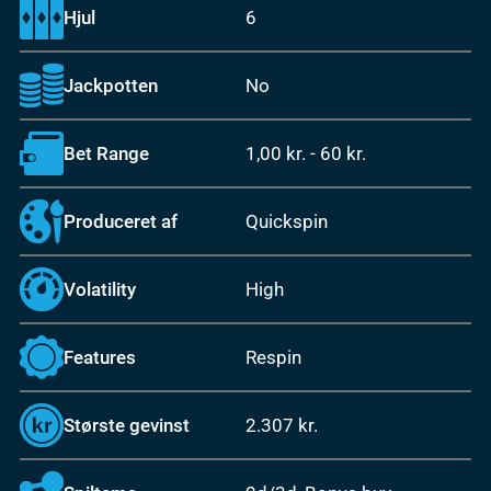
Hjul
6
Jackpotten
No
Bet Range
1,00 kr.
-
60 kr.
Produceret af
Quickspin
Volatility
High
Features
Respin
Største gevinst
2.307 kr.