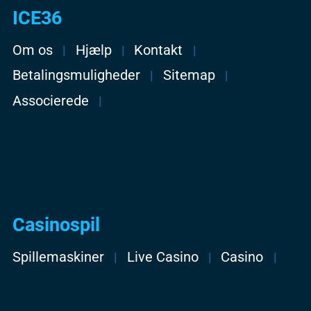
ICE36
Om os
Hjælp
Kontakt
Betalingsmuligheder
Sitemap
Associerede
Casinospil
Spillemaskiner
Live Casino
Casino