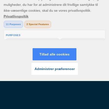
ICE36 hæver barren når det kommer til sjove, spændende og
lukrative spil online, hvor fornøjelse og sikkerhed kommer først -
uanset om du spiller hjemme eller ude. ICE36 tilbyder den bedste
casinoside og spændende spil med øjeblikkelige gevinster, giver
godt igen og har unikke funktioner. Nyd vores kontante
udbetalinger, mega jackpots og mange særtilbud, når du prøver
heldet af i Baccarat, videopoker, craps, adskillige blackjack- og
Hjem
Log Ind
Spil
Menu
roulette-varianter, eller en af de mange slotmaskiner med rigtige
penge. Fremtidens onlinespil er lige her!