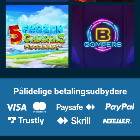
Pålidelige betalingsudbydere