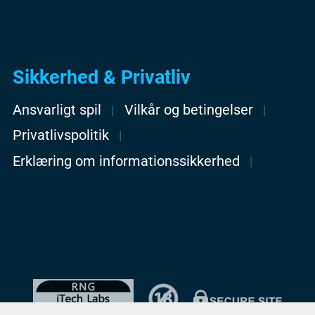
Sikkerhed & Privatliv
Ansvarligt spil
Vilkår og betingelser
Privatlivspolitik
Erklæring om informationssikkerhed