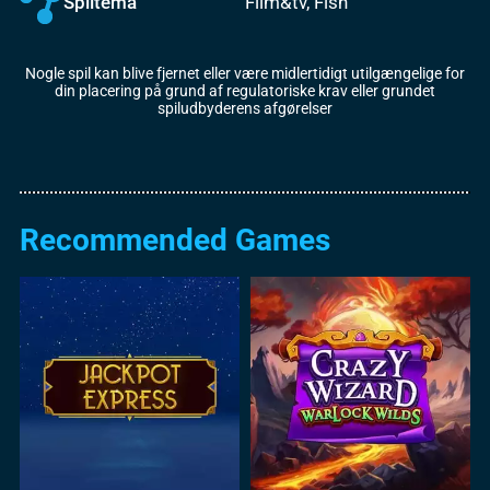
Spiltema
Film&tv, Fish
Nogle spil kan blive fjernet eller være midlertidigt utilgængelige for
din placering på grund af regulatoriske krav eller grundet
spiludbyderens afgørelser
Recommended Games