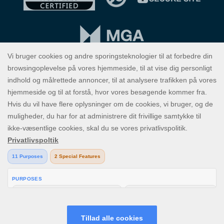
ICE36 hæver barren når det kommer til sjove, spændende og
lukrative spil online, hvor fornøjelse og sikkerhed kommer først -
uanset om du spiller hjemme eller ude. ICE36 tilbyder den bedste
casinoside og spændende spil med øjeblikkelige gevinster, giver
godt igen og har unikke funktioner. Nyd vores kontante
udbetalinger, mega jackpots og mange særtilbud, når du prøver
heldet af i Baccarat, videopoker, craps, adskillige blackjack- og
roulette-varianter, eller en af de mange slotmaskiner med rigtige
penge. Fremtidens onlinespil er lige her!