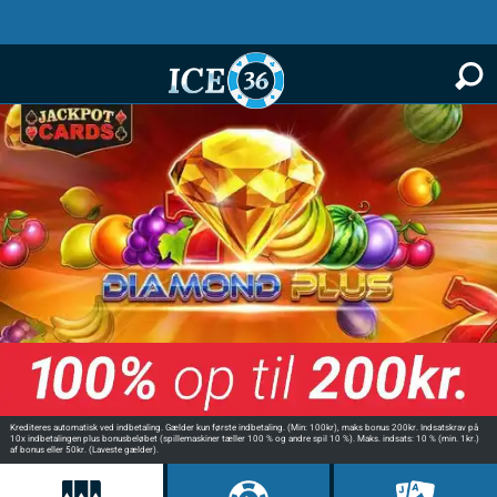
Krediteres automatisk ved indbetaling. Gælder kun første indbetaling. (Min: 100kr), maks bonus 200kr. Indsatskrav på
10x indbetalingen plus bonusbeløbet (spillemaskiner tæller 100 % og andre spil 10 %). Maks. indsats: 10 % (min. 1kr.)
af bonus eller 50kr. (Laveste gælder).