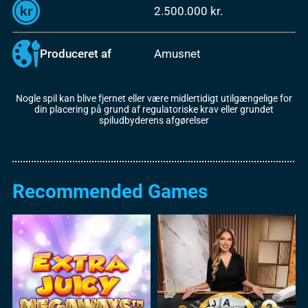
2.500.000 kr.
Produceret af
Amusnet
Nogle spil kan blive fjernet eller være midlertidigt utilgængelige for
din placering på grund af regulatoriske krav eller grundet
spiludbyderens afgørelser
Recommended Games