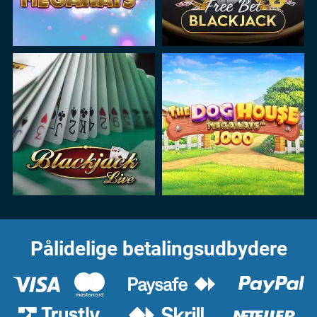
Pålidelige betalingsudbydere