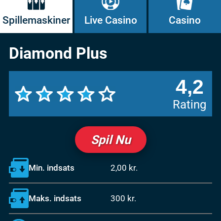
Spillemaskiner
Live Casino
Casino
Diamond Plus
4,2
Rating
Spil Nu
Min. indsats
2,00 kr.
Maks. indsats
300 kr.