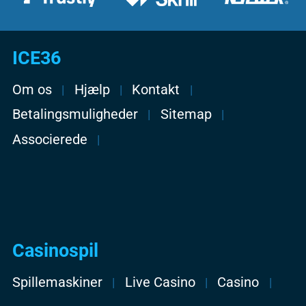
ICE36
Om os
Hjælp
Kontakt
Betalingsmuligheder
Sitemap
Associerede
Casinospil
Spillemaskiner
Live Casino
Casino