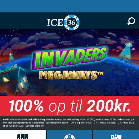
Krediteres automatisk ved indbetaling. Gælder kun første indbetaling. (Min: 100kr), maks bonus 200kr. Indsatskrav på
10x indbetalingen plus bonusbeløbet (spillemaskiner tæller 100 % og andre spil 10 %). Maks. indsats: 10 % (min. 1kr.)
af bonus eller 50kr. (Laveste gælder).