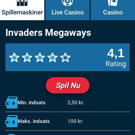
Spillemaskiner
Live Casino
Casino
Invaders Megaways
4,1
Rating
Spil Nu
Min. indsats
2,50 kr.
Maks. indsats
100 kr.