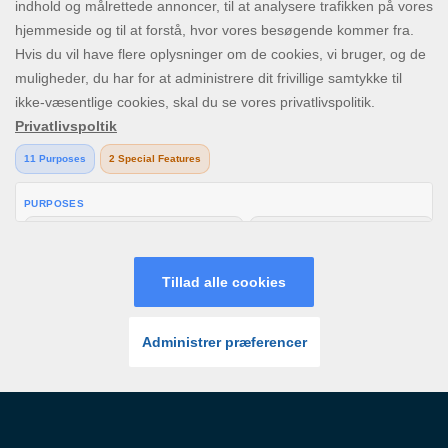
ICE36 hæver barren når det kommer til sjove, spændende og
lukrative spil online, hvor fornøjelse og sikkerhed kommer først -
uanset om du spiller hjemme eller ude. ICE36 tilbyder den bedste
casinoside og spændende spil med øjeblikkelige gevinster, giver
godt igen og har unikke funktioner. Nyd vores kontante
udbetalinger, mega jackpots og mange særtilbud, når du prøver
heldet af i Baccarat, videopoker, craps, adskillige blackjack- og
roulette-varianter, eller en af de mange slotmaskiner med rigtige
penge. Fremtidens onlinespil er lige her!
Hjem
Log Ind
Spil
Menu