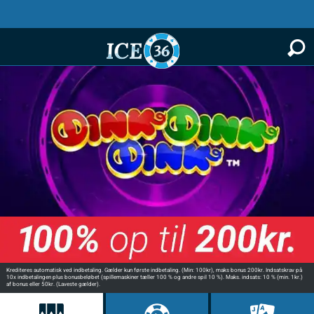
Krediteres automatisk ved indbetaling. Gælder kun første indbetaling. (Min: 100kr), maks bonus 200kr. Indsatskrav på
10x indbetalingen plus bonusbeløbet (spillemaskiner tæller 100 % og andre spil 10 %). Maks. indsats: 10 % (min. 1kr.)
af bonus eller 50kr. (Laveste gælder).