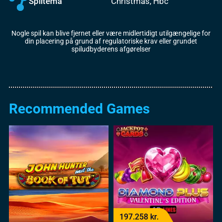
Spiltema
Christmas, Hbc
Nogle spil kan blive fjernet eller være midlertidigt utilgængelige for
din placering på grund af regulatoriske krav eller grundet
spiludbyderens afgørelser
Recommended Games
197.258 kr.