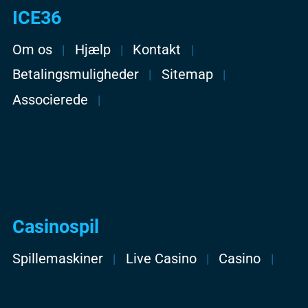
ICE36
Om os
Hjælp
Kontakt
Betalingsmuligheder
Sitemap
Associerede
Casinospil
Spillemaskiner
Live Casino
Casino