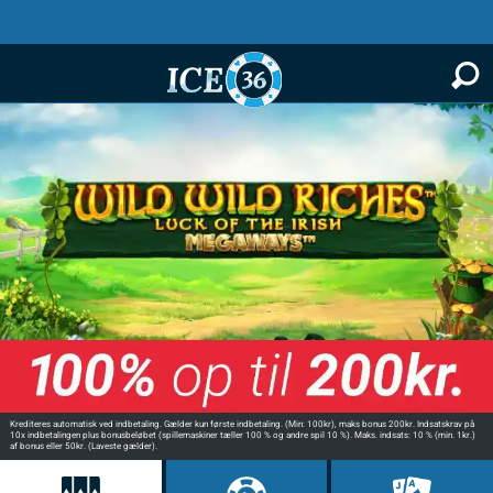
Krediteres automatisk ved indbetaling. Gælder kun første indbetaling. (Min: 100kr), maks bonus 200kr. Indsatskrav på
10x indbetalingen plus bonusbeløbet (spillemaskiner tæller 100 % og andre spil 10 %). Maks. indsats: 10 % (min. 1kr.)
af bonus eller 50kr. (Laveste gælder).