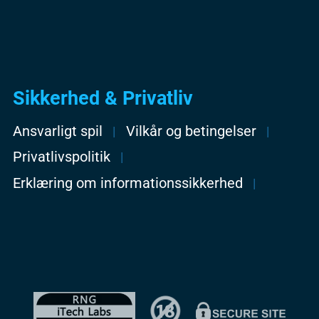
Sikkerhed & Privatliv
Ansvarligt spil
Vilkår og betingelser
Privatlivspolitik
Erklæring om informationssikkerhed