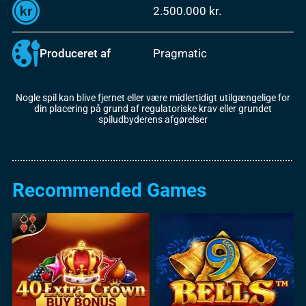
2.500.000 kr.
Produceret af
Pragmatic
Nogle spil kan blive fjernet eller være midlertidigt utilgængelige for
din placering på grund af regulatoriske krav eller grundet
spiludbyderens afgørelser
Recommended Games