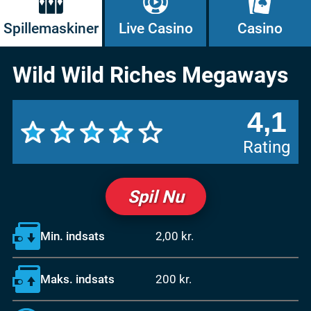
Spillemaskiner
Live Casino
Casino
Wild Wild Riches Megaways
4,1
Rating
Spil Nu
Min. indsats
2,00 kr.
Maks. indsats
200 kr.