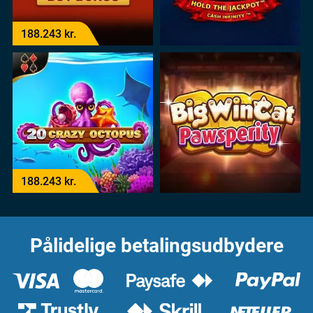
188.243 kr.
188.243 kr.
Pålidelige betalingsudbydere